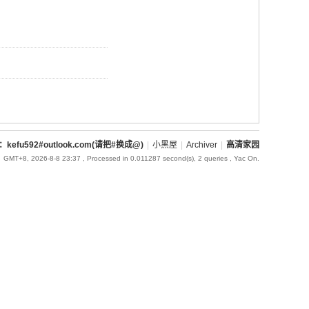
l：kefu592#outlook.com(请把#换成@)
|
小黑屋
|
Archiver
|
高清家园
GMT+8, 2026-8-8 23:37
, Processed in 0.011287 second(s), 2 queries , Yac On.