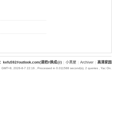
l：kefu592#outlook.com(请把#换成@)
|
小黑屋
|
Archiver
|
高清家园
GMT+8, 2026-8-7 22:16
, Processed in 0.011588 second(s), 2 queries , Yac On.