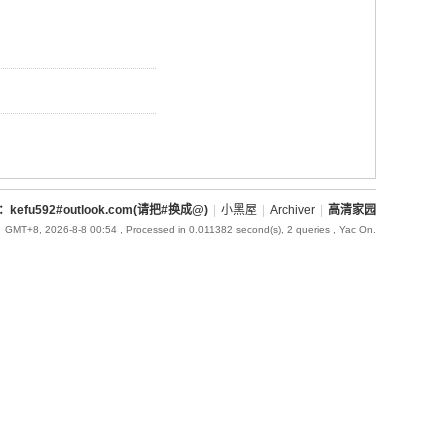
l：kefu592#outlook.com(请把#换成@)
|
小黑屋
|
Archiver
|
高清家园
GMT+8, 2026-8-8 00:54
, Processed in 0.011382 second(s), 2 queries , Yac On.