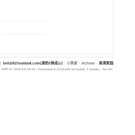
l：kefu592#outlook.com(请把#换成@)
|
小黑屋
|
Archiver
|
高清家园
GMT+8, 2026-8-8 04:03
, Processed in 0.011226 second(s), 2 queries , Yac On.