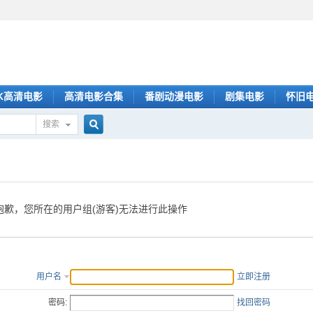
K高清电影
高清电影合集
番剧动漫电影
剧集电影
怀旧
搜索
搜
索
抱歉，您所在的用户组(游客)无法进行此操作
用户名
立即注册
密码:
找回密码