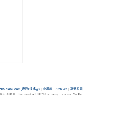
92#outlook.com(请把#换成@)
|
小黑屋
|
Archiver
|
高清家园
26-8-8 01:05
, Processed in 0.008283 second(s), 0 queries , Yac On.