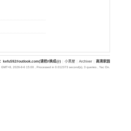
l：kefu592#outlook.com(请把#换成@)
|
小黑屋
|
Archiver
|
高清家园
GMT+8, 2026-8-6 15:00
, Processed in 0.012373 second(s), 3 queries , Yac On.