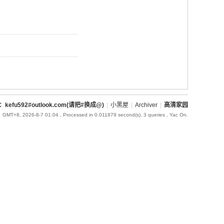
l：kefu592#outlook.com(请把#换成@)
|
小黑屋
|
Archiver
|
高清家园
GMT+8, 2026-8-7 01:04
, Processed in 0.011879 second(s), 3 queries , Yac On.