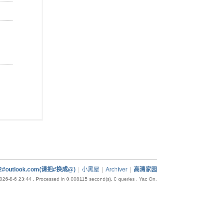
92#outlook.com(请把#换成@)
|
小黑屋
|
Archiver
|
高清家园
026-8-6 23:44
, Processed in 0.008115 second(s), 0 queries , Yac On.