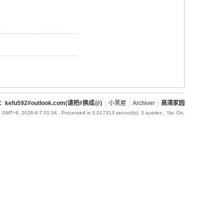
l：kefu592#outlook.com(请把#换成@)
|
小黑屋
|
Archiver
|
高清家园
GMT+8, 2026-8-7 01:34
, Processed in 0.017313 second(s), 3 queries , Yac On.