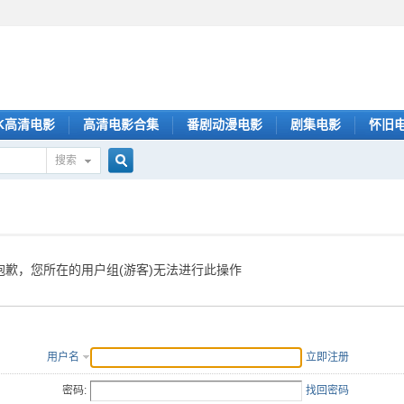
K高清电影
高清电影合集
番剧动漫电影
剧集电影
怀旧
搜索
搜
索
抱歉，您所在的用户组(游客)无法进行此操作
用户名
立即注册
密码:
找回密码