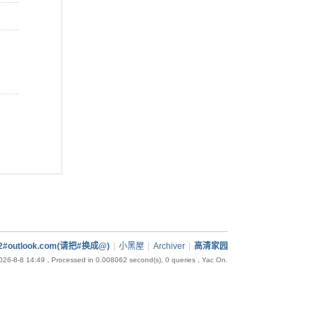
92#outlook.com(请把#换成@)
|
小黑屋
|
Archiver
|
高清家园
26-8-8 14:49
, Processed in 0.008062 second(s), 0 queries , Yac On.