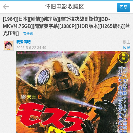
怀旧电影收藏区
回复
[1964][日本][剧情][纯净版][摩斯拉决战哥斯拉][BD-
MKV/4.75GB][简繁英字幕][1080P][HDR版本][H265编码][蓝
光压制]
看全部
我爱酒吧
楼主
2026-5-6 22:34:49
收藏