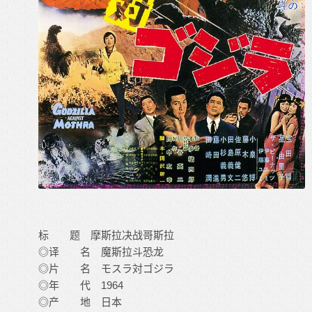
标 题 摩斯拉决战哥斯拉
◎译 名 魔斯拉斗恐龙
◎片 名 モスラ対ゴジラ
◎年 代 1964
◎产 地 日本