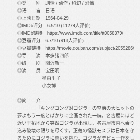
◎类 别 剧情 / 动作 / 科幻 / 恐怖
◎语 言 日语
◎上映日期 1964-04-29
◎IMDb评分 6.5/10 (11279人评价)
◎IMDb链接 https://www.imdb.com/title/tt0058379/
◎豆瓣评分 6.7/10 (913人评价)
◎豆瓣链接 https://movie.douban.com/subject/2059286/
◎导 演 本多猪四郎
◎编 剧 関沢新一
◎演 员 宝田明
星由里子
小泉博
◎简 介
「キングコング対ゴジラ」の空前の大ヒットの
夢よもう一度とばかりに企画された一編。名古屋にほど
近い干拓地から突然ゴジラが出現し、名古屋市内へ乗り
込み破壊の限りを尽くす。正義の怪獣モスラは日本を守
るためにゴジラに闘いを挑む。ゴジラがデビュー作をし