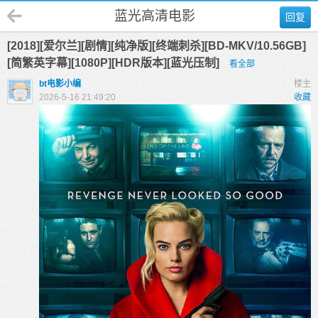
蓝光高清电影
回复
[2018][爱尔兰][剧情][纯净版][终端刺杀][BD-MKV/10.56GB]
[简繁英字幕][1080P][HDR版本][蓝光压制]
看全部
bt电影小编
楼主
2026-5-16 21:49:20
收藏