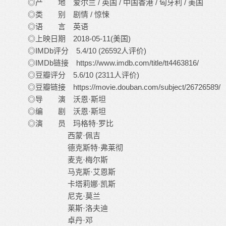
◎产 地 爱尔兰 / 英国 / 中国香港 / 匈牙利 / 美国
◎类 别 剧情 / 惊悚
◎语 言 英语
◎上映日期 2018-05-11(美国)
◎IMDb评分 5.4/10 (26592人评价)
◎IMDb链接 https://www.imdb.com/title/tt4463816/
◎豆瓣评分 5.6/10 (2311人评价)
◎豆瓣链接 https://movie.douban.com/subject/26726589/
◎导 演 沃恩·斯坦
◎编 剧 沃恩·斯坦
◎演 员 玛格特·罗比
西蒙·佩吉
德克斯特·弗莱彻
麦克·梅尔斯
马克斯·艾恩斯
卡塔莉娜·凯斯
尼克·莫兰
莱斯·洛夫迪
卓丹·邓