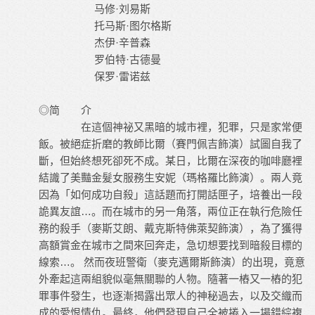
马修·刘易斯
托马斯·图尔格斯
杰伊·辛普森
罗伯特·古德曼
保罗·雷诺兹
◎简 介
在這個神祕又黑暗的城市裡，犯罪，只是家常便
飯。被絕症折磨的教師比爾（賽門佩吉飾演）試圖自我了
斷，但始終想死卻死不成。某日，比爾在深夜的咖啡廳裡
結識了美豔金髮女服務生安妮（瑪格羅比飾演）。兩人竟
因為「如何成功自殺」這話題而打開話匣子，培養出一段
詭異友誼…。而在城市的另一角落，兩位正在執行危險任
務的殺手（麥斯艾朗、戴克斯特佛萊契飾演），為了獲得
高額賞金在城市之間來回奔走，急切想要找到暗殺目標的
線索…。 然而夜班警衛（麥克邁爾斯飾演）的出現，竟意
外牽起這兩組貌似毫無關聯的人物。隨著一樁又一樁的犯
罪事件發生，也逐漸揭露出眾人的神秘過去，以及交織而
成的愛恨情仇。最終，他們發現自己全被捲入一場錯綜複