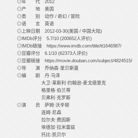
◎年 代 2012
◎产 地 美国
◎类 别 动作 / 奇幻 / 冒险
◎语 言 英语
◎上映日期 2012-03-30(美国 / 中国大陆)
◎IMDb评分 5.7/10 (200652人评价)
◎IMDb链接 https://www.imdb.com/title/tt1646987/
◎豆瓣评分 6.1/10 (62373人评价)
◎豆瓣链接 https://movie.douban.com/subject/4824515/
◎导 演 乔纳森·里贝斯曼
◎编 剧 丹·马泽
大卫·莱斯利·约翰逊-麦戈德里克
格里格·伯兰蒂
贝弗利·克罗斯
◎演 员 萨姆·沃辛顿
连姆·尼森
拉尔夫·费因斯
埃德加·拉米雷兹
托比·凯贝尔