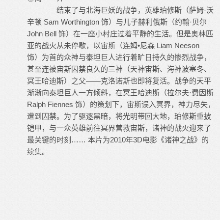
结束了与北海巨妖的战争，英雄珀修斯（萨姆·沃
辛顿 Sam Worthington 饰）与儿子赫利俄斯（约翰·贝尔
John Bell 饰）在一座小村庄过着平静的生活。但是奥林匹
亚的战火从未停歇，以宙斯（连姆•尼森 Liam Neeson
饰）为首的众神与泰坦巨人进行着旷日持久的惨烈战争，
甚至连被宙斯囚禁良久的三神（天神宙斯、海神波塞冬、
冥王哈迪斯）之父——克洛诺斯也即将复活。战争的天平
渐渐向泰坦巨人一方倾斜，在冥王哈迪斯（拉尔夫·费因斯
Ralph Fiennes 饰）的策划下，宙斯误入冥界，神力尽失，
遭到囚禁。为了驱逐黑暗，将光明带回大地，珀修斯重披
铠甲，与一众英雄前往冥界营救宙斯，诸神的战火迎来了
最关键的时刻…… 本片为2010年3D电影《诸神之战》的
续集。