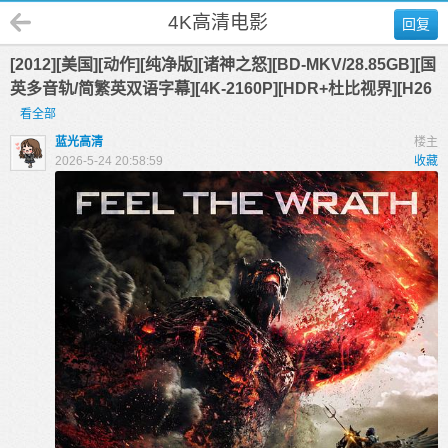
4K高清电影
回复
[2012][美国][动作][纯净版][诸神之怒][BD-MKV/28.85GB][国
英多音轨/简繁英双语字幕][4K-2160P][HDR+杜比视界][H26
看全部
蓝光高清
楼主
2026-5-24 20:58:59
收藏