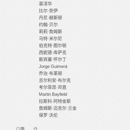
裴淳华
比尔·奈伊
丹尼·赫斯顿
约翰·贝尔
莉莉·詹姆斯
马特·米尔尼
伯克特·图尔顿
西妮德·库萨克
斯宾塞·怀尔丁
Jorge Guimerá
乔治·布莱顿
吉尔利安·布尔克
考尔菲昂·邓恩
Martin Bayfield
拉斯科·阿特金斯
詹姆斯·迈克尔·兰金
保罗·沃伦
◎简 介