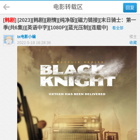
电影转载区
回复
[
韩剧
] [2023][韩剧][剧情][纯净版][磁力链接][末日骑士：第一
季(共6集)][英语中字][1080P][蓝光压制][连载中]
看全部
bt电影小编
楼主
2022-5-18 16:28:36
收藏