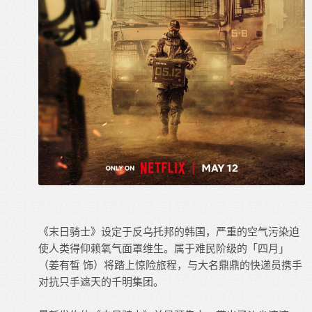
《末日骑士》设定于反乌托邦的韩国，严重的空气污染迫
使人类得仰赖氧气面罩维生。属于难民阶级的「四月」
（姜有晳 饰）将踏上惊险旅程，与大名鼎鼎的快递员携手
对抗只手遮天的千明集团。