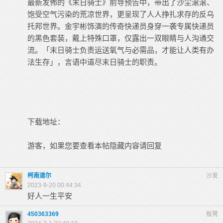
最新发佈的《末日骑士》前导预告中，带出了沙尘滚滚、
饱受空气污染的荒凉世界，更呈现了人人挣扎求存的反乌
托邦世界。金宇彬饰演的传奇快递员身穿一袭专属快递员
的黑色套装，戴上特殊口罩，仅露出一双眼睛与人沟通交
流。「末日骑士负责运送氧气与必需品，才能让人类有办
法生存」，言语中道尽末日骑士的职责。
下载地址：
游客，如果您要查看本帖隐藏内容请
回复
柯南道尔
沙发
2023-9-20 00:44:34
好人一生平安
450363369
板凳