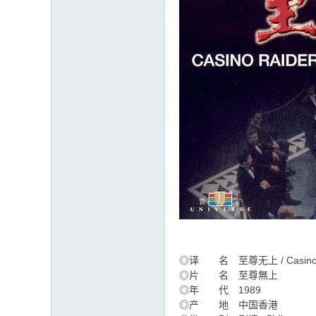
园
◎译 名 至尊无上 / Casino R
◎片 名 至尊無上
◎年 代 1989
◎产 地 中国香港