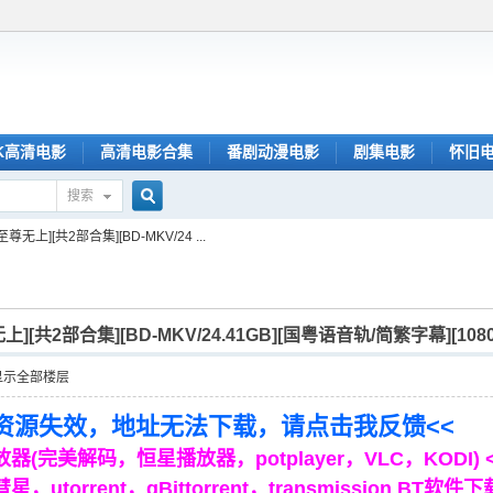
K高清电影
高清电影合集
番剧动漫电影
剧集电影
怀旧
搜索
搜
至尊无上][共2部合集][BD-MKV/24 ...
索
无上][共2部合集][BD-MKV/24.41GB][国粤语音轨/简繁字幕][108
显示全部楼层
到资源失效，地址无法下载，请点击我反馈<<
(完美解码，恒星播放器，potplayer，VLC，KODI) 
torrent，qBittorrent，transmission BT软件下