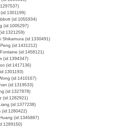
97537)
:1301199)
(id:1055934)
d:1005297)
1321259)
mura (id:1330491)
 (id:1431212)
ne (id:1458121)
:1394347)
d:1417136)
1301193)
(id:1410167)
id:1319533)
d:1327878)
:1282921)
(id:1377238)
:1280422)
 (id:1345887)
289150)