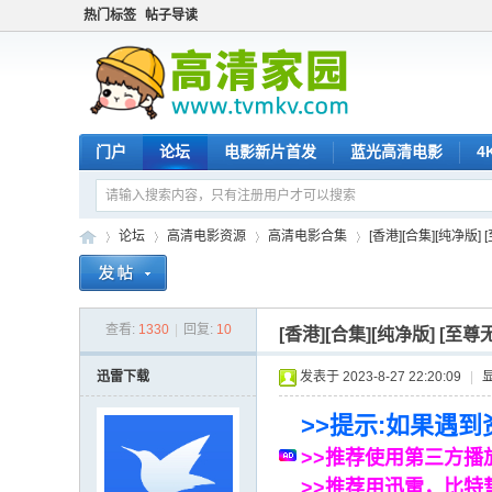
热门标签
帖子导读
门户
论坛
电影新片首发
蓝光高清电影
4
论坛
高清电影资源
高清电影合集
[香港][合集][纯净版] [
查看:
1330
|
回复:
10
高
»
›
›
›
[香港][合集][纯净版] [至尊
迅雷下载
发表于 2023-8-27 22:20:09
|
>>提示:如果遇
>>推荐使用第三方播放器
>>推荐用迅雷，比特彗星，u