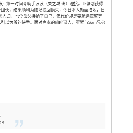
饰）第一时间令助手波波（关之琳 饰）迎接。亚蟹刚获得
千团伙，结果顺利为赌场挽回损失，令日本人颜面扫地，日
得美人归，也令岳父接纳了自己，但代价却是要疏远亚蟹等
引以为傲的快手。面对宫本的咄咄逼人，亚蟹与Sam兄弟
B
8GB