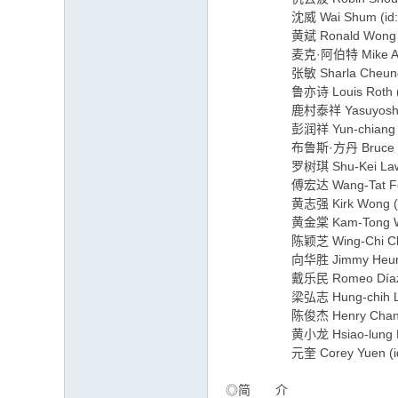
沈威 Wai Shum (id:12
黄斌 Ronald Wong (id
麦克·阿伯特 Mike Abbott 
张敏 Sharla Cheung (i
鲁亦诗 Louis Roth (id:
鹿村泰祥 Yasuyoshi Shika
彭润祥 Yun-chiang Peng
布鲁斯·方丹 Bruce Fontai
罗树琪 Shu-Kei Law (id
傅宏达 Wang-Tat Foo (i
黄志强 Kirk Wong (id:
黄金棠 Kam-Tong Wong 
陈颖芝 Wing-Chi Chan (
向华胜 Jimmy Heung (i
戴乐民 Romeo Díaz (id
梁弘志 Hung-chih Liang 
陈俊杰 Henry Chan (id
黄小龙 Hsiao-lung Huang
元奎 Corey Yuen (id:1
◎简 介