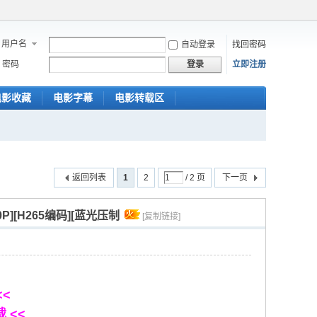
用户名
自动登录
找回密码
密码
立即注册
登录
电影收藏
电影字幕
电影转载区
返回列表
1
2
/ 2 页
下一页
0P][H265编码][蓝光压制
[复制链接]
<<
载 <<