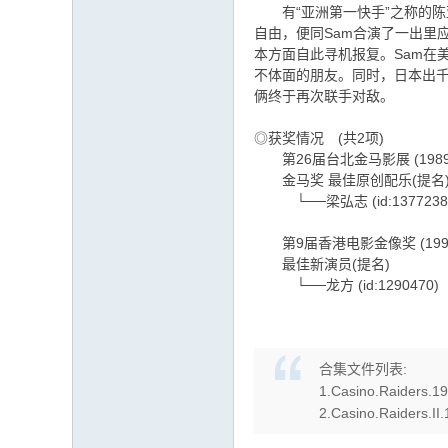
有“亚洲第一快手”之称的陈亚
自由，便同Sam合演了一出里
本方面自此寻机报复。Sam在
不体面的朋友。同时，日本出千
俩终于再次联手对敌。
◎获奖情况 (共2项)
第26届台北金马影展 (1989
金马奖 最佳原创配乐(提名
└──梁弘志 (id:1377238
第9届香港电影金像奖 (199
最佳新演员(提名)
└──龙方 (id:1290470)
合集文件列表:
1.Casino.Raiders.1
2.Casino.Raiders.I