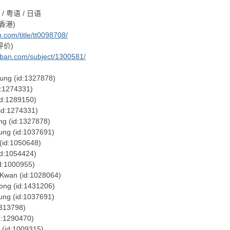
 粤语 / 日语
香港)
.com/title/tt0098708/
评价)
uban.com/subject/1300581/
(id:1327878)
274331)
289150)
:1274331)
d:1327878)
id:1037691)
:1050648)
054424)
000955)
(id:1028064)
id:1431206)
id:1037691)
3798)
290470)
:1009315)