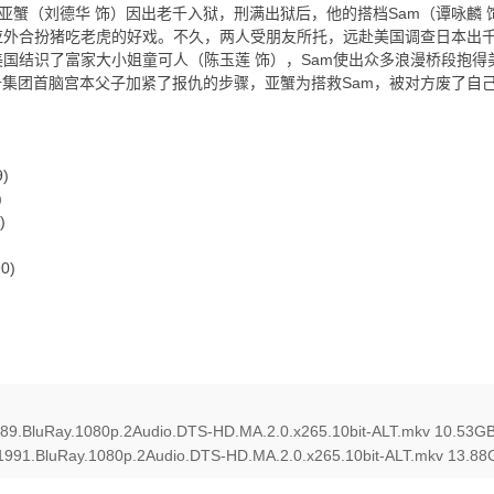
蟹（刘德华 饰）因出老千入狱，刑满出狱后，他的搭档Sam（谭咏麟 
应外合扮猪吃老虎的好戏。不久，两人受朋友所托，远赴美国调查日本出
美国结识了富家大小姐童可人（陈玉莲 饰），Sam使出众多浪漫桥段抱
集团首脑宫本父子加紧了报仇的步骤，亚蟹为搭救Sam，被对方废了自己
)
)
)
0)
989.BluRay.1080p.2Audio.DTS-HD.MA.2.0.x265.10bit-ALT.mkv 10.53G
I.1991.BluRay.1080p.2Audio.DTS-HD.MA.2.0.x265.10bit-ALT.mkv 13.8