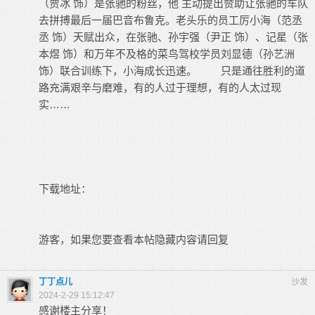
（贾冰 饰）是张驰的粉丝，他 主动提出赞助让张驰的车队
去拼搏最后一届巴音布鲁克。老头乐的员工厉小海（范丞
丞 饰）天赋出众，在张驰、孙宇强（尹正 饰）、记星（张
本煜 饰）和万年不及格的菜鸟驾校学员刘显德（孙艺洲
饰）联合训练下，小海成长迅速。 只是通往胜利的道
路充满艰辛与磨难，有的人过于理想，有的人太过现
实……
下载地址：
游客，如果您要查看本帖隐藏内容请
回复
丁丁点儿
沙发
2024-2-29 15:12:47
感谢楼主分享！