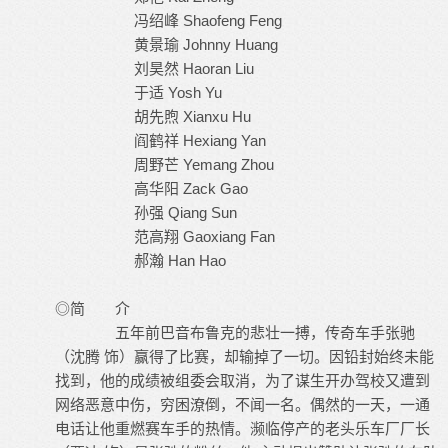
冯绍峰 Shaofeng Feng
黄景瑜 Johnny Huang
刘昊然 Haoran Liu
于适 Yosh Yu
胡先煦 Xianxu Hu
阎鹤祥 Hexiang Yan
周野芒 Yemang Zhou
高华阳 Zack Gao
孙强 Qiang Sun
范高翔 Gaoxiang Fan
郝瀚 Han Hao
◎简 介
五年前巴音布鲁克的悲壮一搏，传奇车手张驰
（沈腾 饰）赢得了比赛，却输掉了一切。因铅封始终未能
找到，他的成绩被组委会取消，为了谋生开办驾校又遭到
网络恶意中伤，穷困潦倒，不闻一名。偶然的一天，一通
电话让他重燃赛车手的热情。濒临停产的老头乐车厂厂长