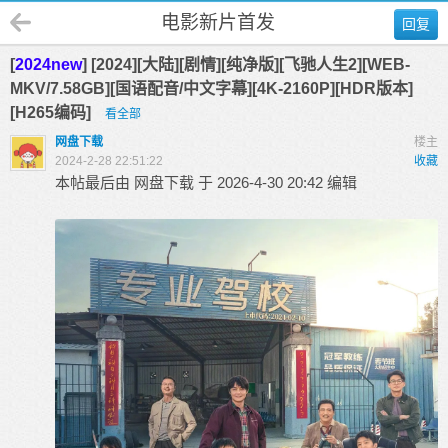
电影新片首发
回复
[
2024new
] [2024][大陆][剧情][纯净版][飞驰人生2][WEB-
MKV/7.58GB][国语配音/中文字幕][4K-2160P][HDR版本]
[H265编码]
看全部
网盘下载
楼主
2024-2-28 22:51:22
收藏
本帖最后由 网盘下载 于 2026-4-30 20:42 编辑