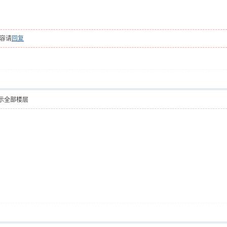
容请
回复
示全部楼层