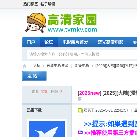
热门标签
帖子导读
门户
论坛
电影新片首发
蓝光高清电影
4
论坛
高清电影资源
剧集电影
[2025][大陆][爱情][打包]
查看:
520
|
回复:
2
高
»
›
›
›
[
2025new
]
[2025][大陆]
接]
迅雷下载
发表于 2025-5-31 22:41:57
|
>>提示:如果遇
>>推荐使用第三方播放器