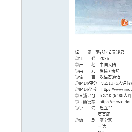
标 题 落花时节又逢君
◎年 代 2025
◎产 地 中国大陆
◎类 别 爱情 / 奇幻
◎语 言 汉语普通话
◎IMDb评分 9.2/10 (5人评价)
◎IMDb链接 https://www.imdb.c
◎豆瓣评分 5.3/10 (5495人评
◎豆瓣链接 https://movie.douba
◎导 演 赵立军
英英鹿
◎编 剧 廖宇嘉
王达