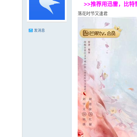
>>推荐用迅雷，比特彗星，u
落花时节又逢君
清
发消息
家