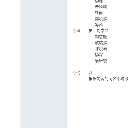
杨旎
朱雍颖
杜衡
郭晓鹏
冯茜
◎演 员 刘学义
胡意旋
敖瑞鹏
许晓诺
杨霖
景研竣
◎简 介
根据蜀客的同名小说改编，