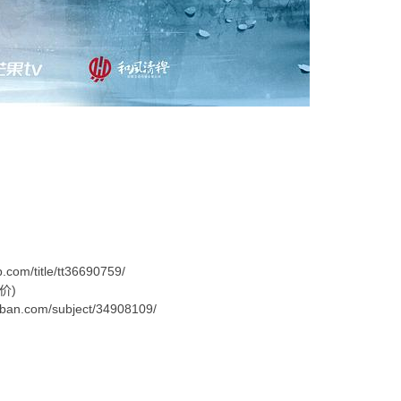
om/title/tt36690759/
价)
n.com/subject/34908109/