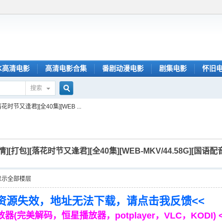
K高清电影
高清电影合集
番剧动漫电影
剧集电影
怀旧
搜索
搜
[落花时节又逢君][全40集][WEB ...
索
[爱情][打包][落花时节又逢君][全40集][WEB-MKV/44.58G][国语配
显示全部楼层
到资源失效，地址无法下载，请点击我反馈<<
(完美解码，恒星播放器，potplayer，VLC，KODI) 