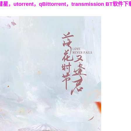
torrent，qBittorrent，transmission BT软件下