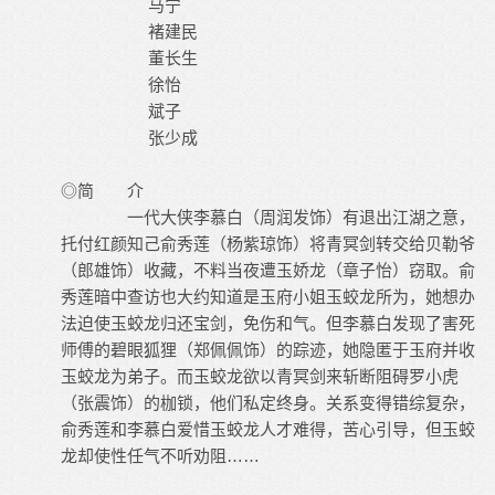
马宁
褚建民
董长生
徐怡
斌子
张少成
◎简 介
一代大侠李慕白（周润发饰）有退出江湖之意，
托付红颜知己俞秀莲（杨紫琼饰）将青冥剑转交给贝勒爷
（郎雄饰）收藏，不料当夜遭玉娇龙（章子怡）窃取。俞
秀莲暗中查访也大约知道是玉府小姐玉蛟龙所为，她想办
法迫使玉蛟龙归还宝剑，免伤和气。但李慕白发现了害死
师傅的碧眼狐狸（郑佩佩饰）的踪迹，她隐匿于玉府并收
玉蛟龙为弟子。而玉蛟龙欲以青冥剑来斩断阻碍罗小虎
（张震饰）的枷锁，他们私定终身。关系变得错综复杂，
俞秀莲和李慕白爱惜玉蛟龙人才难得，苦心引导，但玉蛟
龙却使性任气不听劝阻……