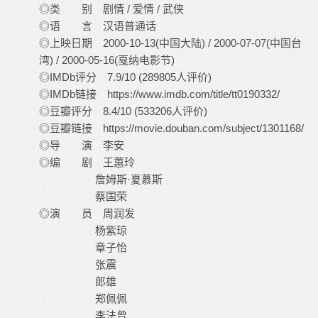
◎类 别 剧情 / 爱情 / 武侠
◎语 言 汉语普通话
◎上映日期 2000-10-13(中国大陆) / 2000-07-07(中国台
湾) / 2000-05-16(戛纳电影节)
◎IMDb评分 7.9/10 (289805人评价)
◎IMDb链接 https://www.imdb.com/title/tt0190332/
◎豆瓣评分 8.4/10 (533206人评价)
◎豆瓣链接 https://movie.douban.com/subject/1301168/
◎导 演 李安
◎编 剧 王蕙玲
詹姆斯·夏慕斯
蔡国荣
◎演 员 周润发
杨紫琼
章子怡
张震
郎雄
郑佩佩
李法曾