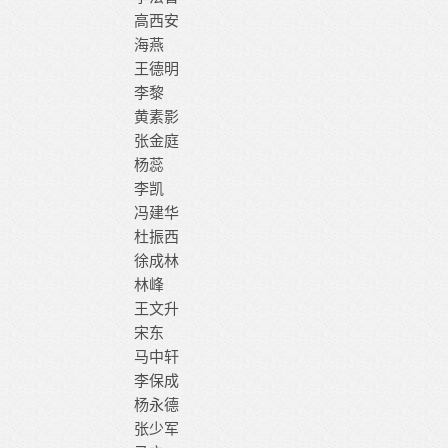
高西安
海燕
王德明
李黎
黄素影
张金庭
杨蕊
李凯
冯建华
杜振西
徐成林
林峰
王文升
宋东
马中轩
李保成
杨永德
张少军