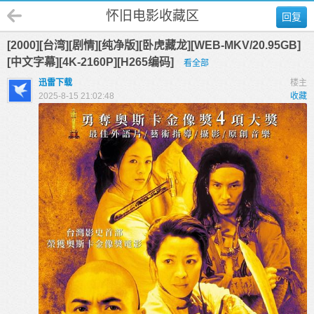
怀旧电影收藏区
回复
[2000][台湾][剧情][纯净版][卧虎藏龙][WEB-MKV/20.95GB]
[中文字幕][4K-2160P][H265编码]
看全部
迅雷下载
楼主
2025-8-15 21:02:48
收藏