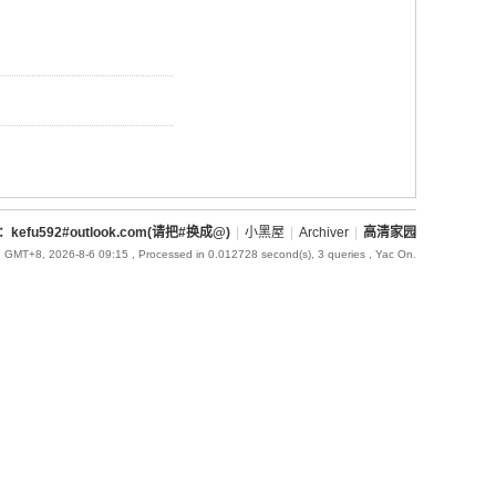
l：kefu592#outlook.com(请把#换成@)
|
小黑屋
|
Archiver
|
高清家园
GMT+8, 2026-8-6 09:15
, Processed in 0.012728 second(s), 3 queries , Yac On.