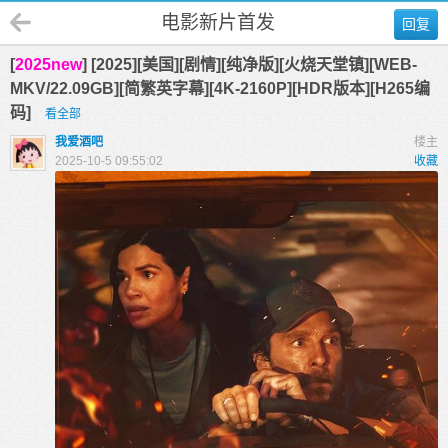
电影新片首发
回复
[
2025new
] [2025][美国][剧情][纯净版][火烧天堂镇][WEB-
MKV/22.09GB][简繁英字幕][4K-2160P][HDR版本][H265编
码]
看全部
我爱酒吧
楼主
2025-10-5 09:55:02
收藏