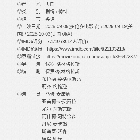
◎产 地 美国
◎类 别 剧情 / 惊悚
◎语 言 英语
◎上映日期 2025-09-05(多伦多电影节) / 2025-09-19(美
国) / 2025-10-03(美国网络)
◎IMDb评分 7.1/10 (3014人评价)
◎IMDb链接 https://www.imdb.com/title/tt21103218/
◎豆瓣链接 https://movie.douban.com/subject/36642287/
◎导 演 保罗·格林格拉斯
◎编 剧 保罗·格林格拉斯
布拉德·英格尔斯比
莉齐·约翰逊
◎演 员 马修·麦康纳
亚美莉卡·费雷拉
尤尔·瓦斯克斯
阿什莉·阿特金森
丹尼·麦卡锡
斯宾塞·沃森
彼得·迪瑟